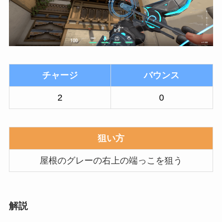
チャージ
バウンス
2
0
狙い方
屋根のグレーの右上の端っこを狙う
解説