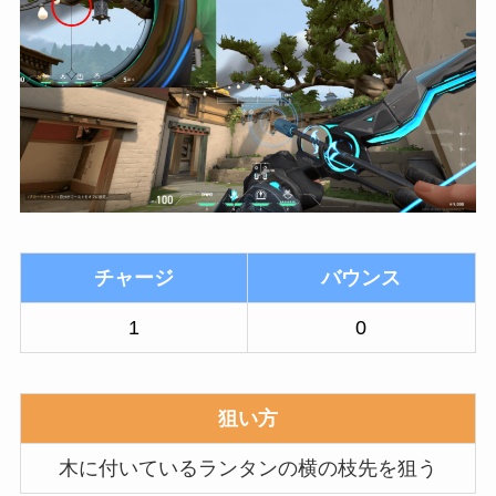
チャージ
バウンス
1
0
狙い方
木に付いているランタンの横の枝先を狙う