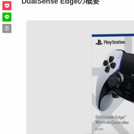
DualSense Edgeの概要