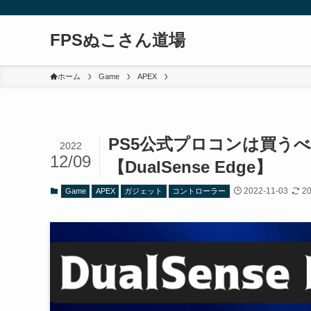
FPSぬこさん道場
ホーム
Game
APEX
PS5公式プロコンは買う
2022
12/09
【DualSense Edge】
2022-11-03
20
Game
APEX
ガジェット
コントローラー