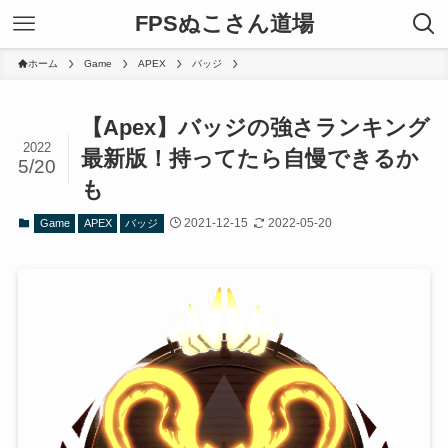
FPSぬこさん道場
ホーム
Game
APEX
バッジ
【Apex】バッジの強さランキング
2022
最新版！持ってたら自慢できるか
5/20
も
2021-12-15
2022-05-20
Game
APEX
バッジ